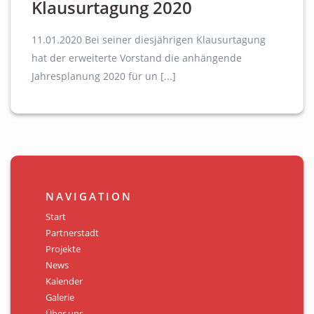
Klausurtagung 2020
11.01.2020 Bei seiner diesjährigen Klausurtagung
hat der erweiterte Vorstand die anhängende
Jahresplanung 2020 für un [...]
NAVIGATION
Start
Partnerstadt
Projekte
News
Kalender
Galerie
Über uns