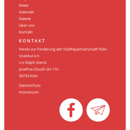
Personen
News
Kalender
Mitglied werden
Galerie
Über uns
Links & Downloads
Kontakt
Satzung
KONTAKT
Verein zur Förderung der Städtepartnerschaft Köln-
Unsere Spender/Sponsoren
Istanbul e.V.
c/o Ralph Sterck
KONTAKT
Josefine-Clouth-Str.17n
50733 Köln
Datenschutz
Impressum