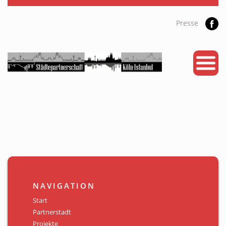
Presse
START
PARTNERSTADT
PROJEKTE
NEWS
KALENDER
GALERIE
NAVIGATION
Videos
Start
Partnerstadt
ÜBER UNS
Projekte