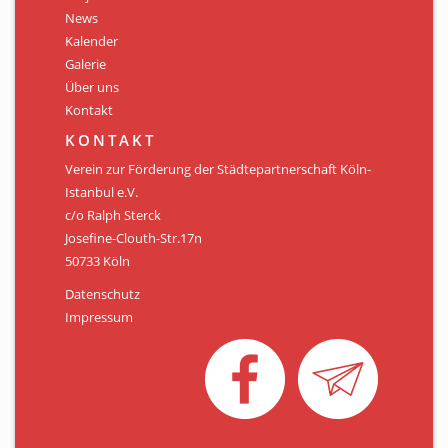
Personen
News
Kalender
Mitglied werden
Galerie
Über uns
Links & Downloads
Kontakt
Satzung
KONTAKT
Verein zur Förderung der Städtepartnerschaft Köln-
Unsere Spender/Sponsoren
Istanbul e.V.
c/o Ralph Sterck
KONTAKT
Josefine-Clouth-Str.17n
50733 Köln
Datenschutz
Impressum