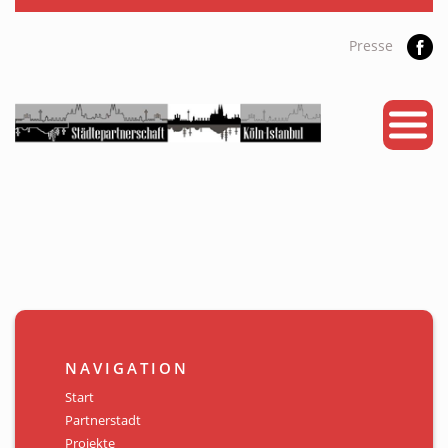
Presse
START
PARTNERSTADT
PROJEKTE
NEWS
KALENDER
GALERIE
NAVIGATION
Videos
Start
Partnerstadt
ÜBER UNS
Projekte