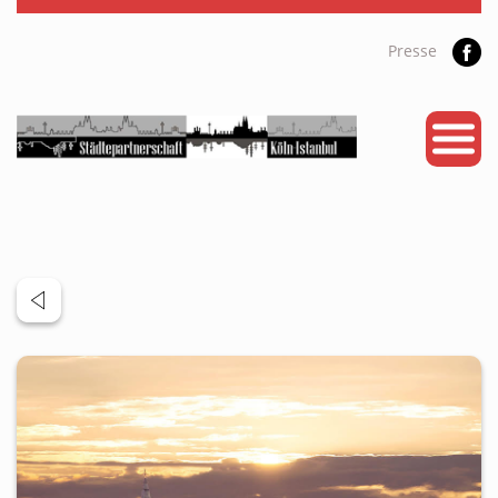
Presse
START
PARTNERSTADT
PROJEKTE
NEWS
KALENDER
GALERIE
Videos
ÜBER UNS