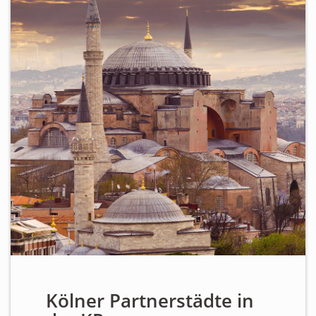
Personen
Mitglied werden
Links & Downloads
Satzung
Unsere Spender/Sponsoren
KONTAKT
Kölner Partnerstädte in