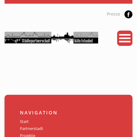
Presse
START
PARTNERSTADT
PROJEKTE
NEWS
KALENDER
GALERIE
NAVIGATION
Videos
Start
Partnerstadt
ÜBER UNS
Projekte