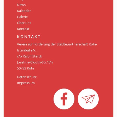
Personen
News
Kalender
Mitglied werden
Galerie
Über uns
Links & Downloads
Kontakt
Satzung
KONTAKT
Verein zur Förderung der Städtepartnerschaft Köln-
Unsere Spender/Sponsoren
Istanbul e.V.
c/o Ralph Sterck
KONTAKT
Josefine-Clouth-Str.17n
50733 Köln
Datenschutz
Impressum