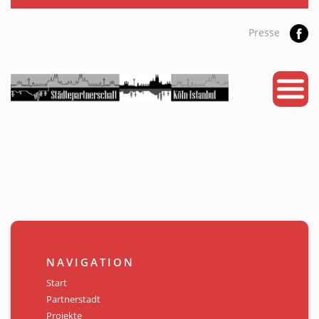
Presse
START
PARTNERSTADT
PROJEKTE
NEWS
KALENDER
GALERIE
NAVIGATION
Videos
Start
Partnerstadt
ÜBER UNS
Projekte