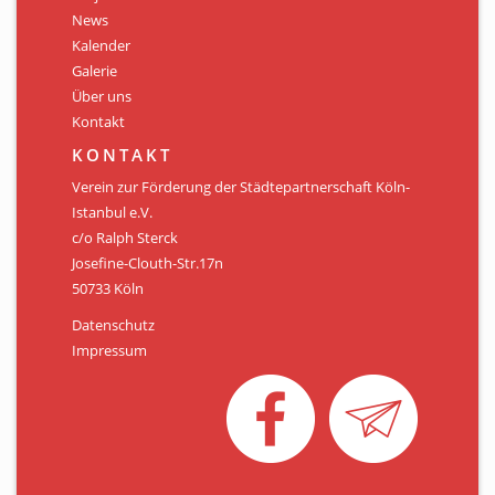
Personen
News
Kalender
Mitglied werden
Galerie
Über uns
Links & Downloads
Kontakt
Satzung
KONTAKT
Verein zur Förderung der Städtepartnerschaft Köln-
Unsere Spender/Sponsoren
Istanbul e.V.
c/o Ralph Sterck
KONTAKT
Josefine-Clouth-Str.17n
50733 Köln
Datenschutz
Impressum