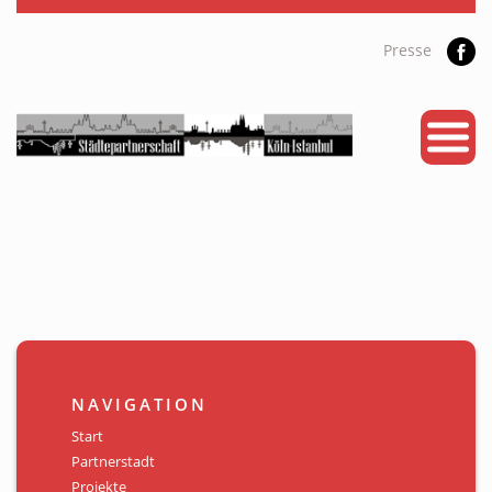
Presse
START
PARTNERSTADT
PROJEKTE
NEWS
KALENDER
GALERIE
NAVIGATION
Videos
Start
Partnerstadt
ÜBER UNS
Projekte