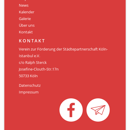
Personen
News
Kalender
Mitglied werden
Galerie
Über uns
Links & Downloads
Kontakt
Satzung
KONTAKT
Verein zur Förderung der Städtepartnerschaft Köln-
Unsere Spender/Sponsoren
Istanbul e.V.
c/o Ralph Sterck
KONTAKT
Josefine-Clouth-Str.17n
50733 Köln
Datenschutz
Impressum