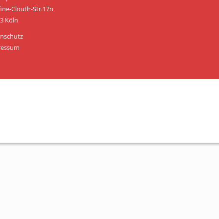
Personen
fine-Clouth-Str.17n
3 Köln
Mitglied werden
nschutz
Links & Downloads
ressum
Satzung
Unsere Spender/Sponsoren
KONTAKT