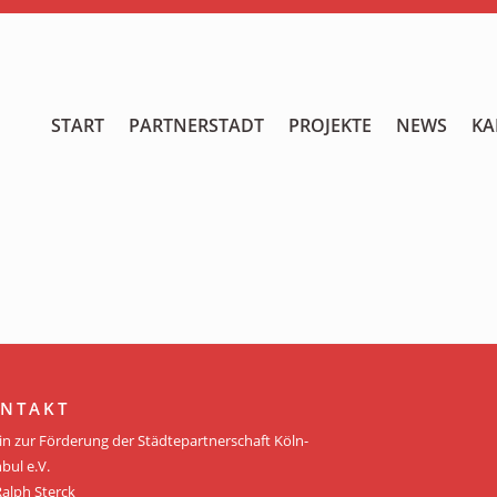
START
START
PARTNERSTADT
PROJEKTE
NEWS
KA
PARTNERSTADT
PROJEKTE
NEWS
KALENDER
GALERIE
NTAKT
Videos
in zur Förderung der Städtepartnerschaft Köln-
bul e.V.
ÜBER UNS
Ralph Sterck