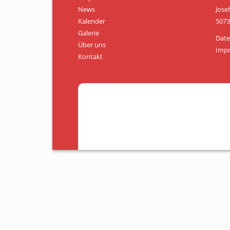
News
Jose
Kalender
5073
Galerie
Date
Über uns
Imp
Kontakt