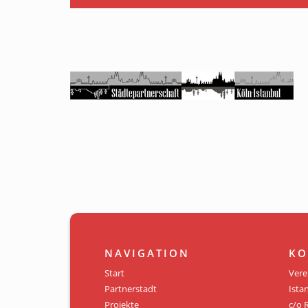
NAVIGATION
KO
Start
Vere
Partnerstadt
Istan
Projekte
c/o 