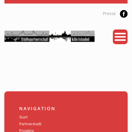
Presse
START
PARTNERSTADT
PROJEKTE
NEWS
KALENDER
GALERIE
NAVIGATION
Videos
Start
Partnerstadt
ÜBER UNS
Projekte