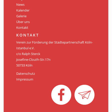
Personen
News
Kalender
Mitglied werden
Galerie
Über uns
Links & Downloads
Kontakt
Satzung
KONTAKT
Verein zur Förderung der Städtepartnerschaft Köln-
Unsere Spender/Sponsoren
Istanbul e.V.
c/o Ralph Sterck
KONTAKT
Josefine-Clouth-Str.17n
50733 Köln
Datenschutz
Impressum