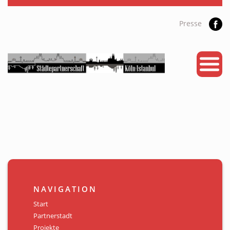
Presse
START
PARTNERSTADT
PROJEKTE
NEWS
KALENDER
GALERIE
NAVIGATION
Videos
Start
Partnerstadt
ÜBER UNS
Projekte