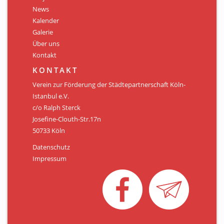
Personen
News
Kalender
Mitglied werden
Galerie
Über uns
Links & Downloads
Kontakt
Satzung
KONTAKT
Verein zur Förderung der Städtepartnerschaft Köln-
Unsere Spender/Sponsoren
Istanbul e.V.
c/o Ralph Sterck
KONTAKT
Josefine-Clouth-Str.17n
50733 Köln
Datenschutz
Impressum