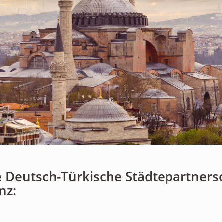
Personen
Mitglied werden
Links & Downloads
Satzung
Unsere Spender/Sponsoren
KONTAKT
le Deutsch-Türkische Städtepartners
nz: