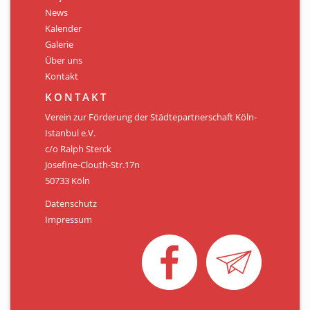
Personen
News
Kalender
Mitglied werden
Galerie
Über uns
Links & Downloads
Kontakt
Satzung
KONTAKT
Verein zur Förderung der Städtepartnerschaft Köln-
Unsere Spender/Sponsoren
Istanbul e.V.
c/o Ralph Sterck
KONTAKT
Josefine-Clouth-Str.17n
50733 Köln
Datenschutz
Impressum