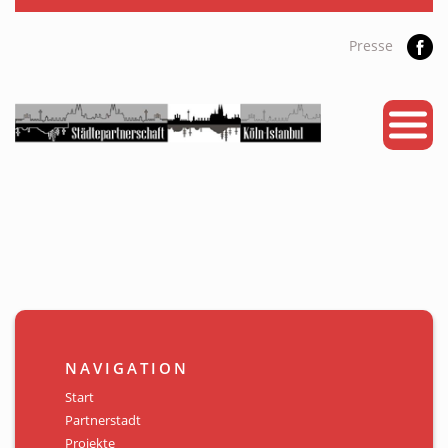
Presse
START
PARTNERSTADT
PROJEKTE
NEWS
KALENDER
GALERIE
NAVIGATION
Videos
Start
Partnerstadt
ÜBER UNS
Projekte