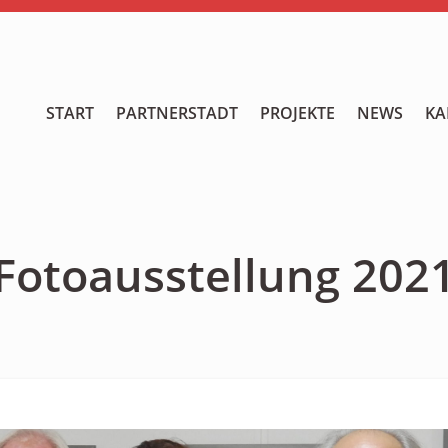
START
START
PARTNERSTADT
PROJEKTE
NEWS
KA
PARTNERSTADT
PROJEKTE
NEWS
Fotoausstellung 202
KALENDER
GALERIE
Videos
ÜBER UNS