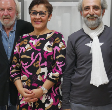
Personen
Mitglied werden
Links & Downloads
Satzung
Unsere Spender/Sponsoren
KONTAKT