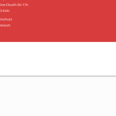
Personen
fine-Clouth-Str.17n
3 Köln
Mitglied werden
nschutz
Links & Downloads
ressum
Satzung
Unsere Spender/Sponsoren
KONTAKT