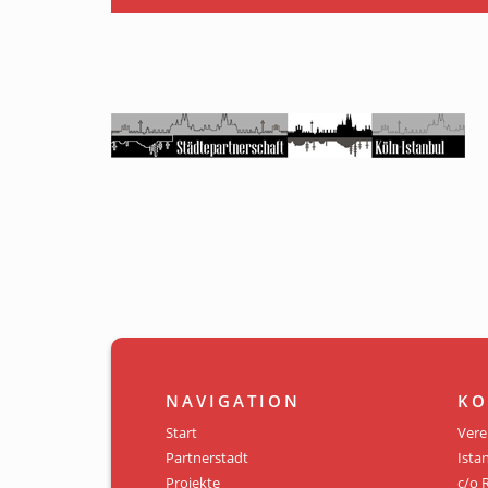
NAVIGATION
KO
Start
Vere
Partnerstadt
Istan
Projekte
c/o 