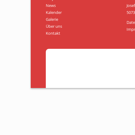
News
Jose
Kalender
5073
Galerie
Date
Über uns
Imp
Kontakt