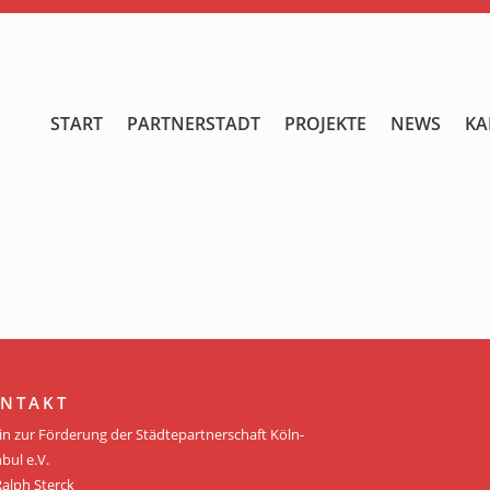
START
START
PARTNERSTADT
PROJEKTE
NEWS
KA
PARTNERSTADT
PROJEKTE
NEWS
KALENDER
GALERIE
NTAKT
Videos
in zur Förderung der Städtepartnerschaft Köln-
bul e.V.
ÜBER UNS
Ralph Sterck