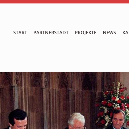
START
START
PARTNERSTADT
PROJEKTE
NEWS
KA
PARTNERSTADT
PROJEKTE
NEWS
KALENDER
GALERIE
Videos
ÜBER UNS