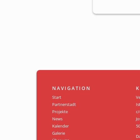
NAVIGATION
K
Start
Ve
Partnerstadt
Is
Projekte
c/
News
Jo
Kalender
50
Galerie
D