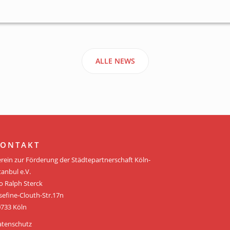
ALLE NEWS
ONTAKT
rein zur Förderung der Städtepartnerschaft Köln-
tanbul e.V.
o Ralph Sterck
sefine-Clouth-Str.17n
733 Köln
atenschutz