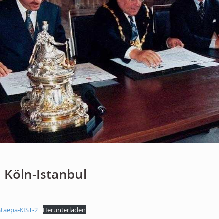
Personen
Mitglied werden
Links & Downloads
Satzung
Unsere Spender/Sponsoren
KONTAKT
e Köln-Istanbul
taepa-KIST-2
Herunterladen