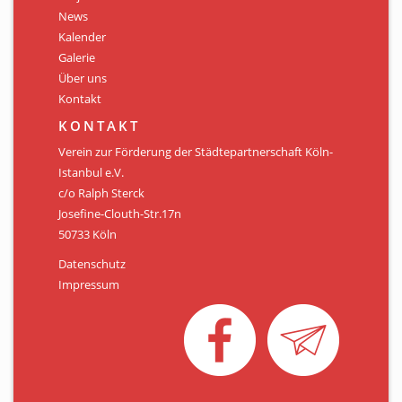
Personen
News
Kalender
Mitglied werden
Galerie
Über uns
Links & Downloads
Kontakt
Satzung
KONTAKT
Verein zur Förderung der Städtepartnerschaft Köln-
Unsere Spender/Sponsoren
Istanbul e.V.
c/o Ralph Sterck
KONTAKT
Josefine-Clouth-Str.17n
50733 Köln
Datenschutz
Impressum