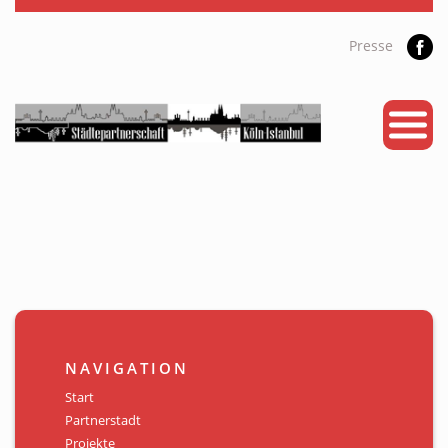
Presse
START
PARTNERSTADT
PROJEKTE
NEWS
KALENDER
GALERIE
NAVIGATION
Videos
Start
Partnerstadt
ÜBER UNS
Projekte