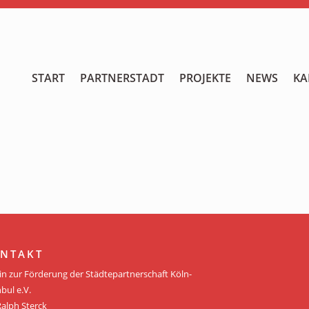
START
START
PARTNERSTADT
PROJEKTE
NEWS
KA
PARTNERSTADT
PROJEKTE
NEWS
KALENDER
GALERIE
NTAKT
Videos
in zur Förderung der Städtepartnerschaft Köln-
bul e.V.
ÜBER UNS
Ralph Sterck