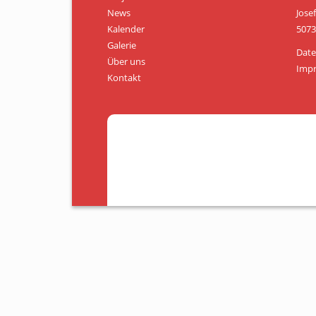
News
Jose
Kalender
5073
Galerie
Date
Über uns
Imp
Kontakt