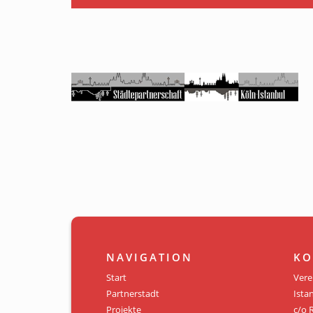
NAVIGATION
KO
Start
Vere
Partnerstadt
Istan
Projekte
c/o 