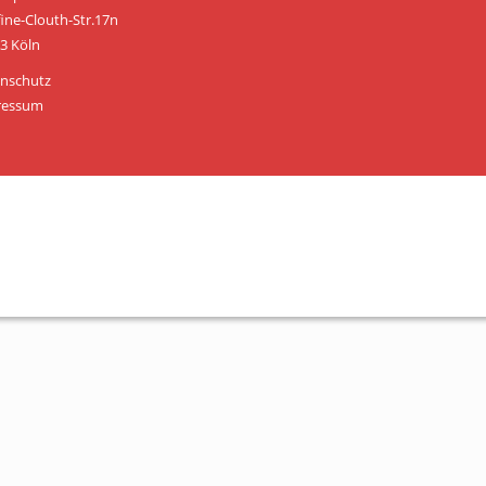
Personen
fine-Clouth-Str.17n
3 Köln
Mitglied werden
nschutz
Links & Downloads
ressum
Satzung
Unsere Spender/Sponsoren
KONTAKT