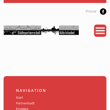
Presse
START
PARTNERSTADT
PROJEKTE
NEWS
KALENDER
GALERIE
NAVIGATION
Videos
Start
Partnerstadt
ÜBER UNS
Projekte