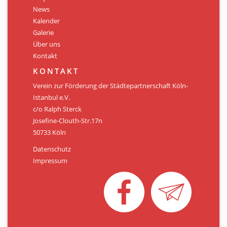
Personen
News
Kalender
Mitglied werden
Galerie
Über uns
Links & Downloads
Kontakt
Satzung
KONTAKT
Verein zur Förderung der Städtepartnerschaft Köln-
Unsere Spender/Sponsoren
Istanbul e.V.
c/o Ralph Sterck
KONTAKT
Josefine-Clouth-Str.17n
50733 Köln
Datenschutz
Impressum