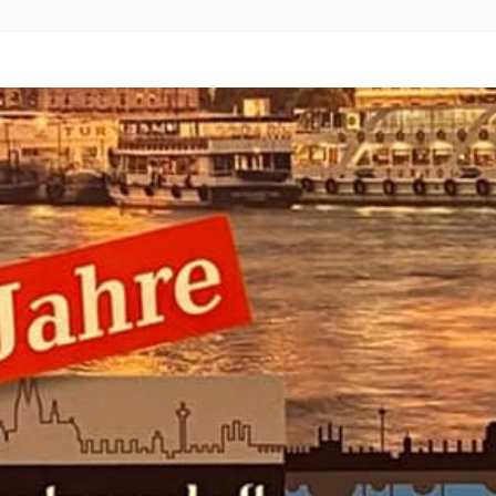
Personen
Mitglied werden
Links & Downloads
Satzung
Unsere Spender/Sponsoren
KONTAKT