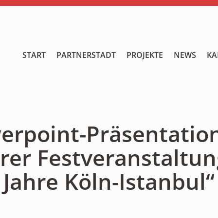
START
START
PARTNERSTADT
PROJEKTE
NEWS
KA
PARTNERSTADT
PROJEKTE
NEWS
erpoint-Präsentation
KALENDER
rer Festveranstaltun
GALERIE
Jahre Köln-Istanbul“
Videos
ÜBER UNS