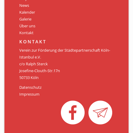
Personen
News
Kalender
Mitglied werden
Galerie
Über uns
Links & Downloads
Kontakt
Satzung
KONTAKT
Verein zur Förderung der Städtepartnerschaft Köln-
Unsere Spender/Sponsoren
Istanbul e.V.
c/o Ralph Sterck
KONTAKT
Josefine-Clouth-Str.17n
50733 Köln
Datenschutz
Impressum