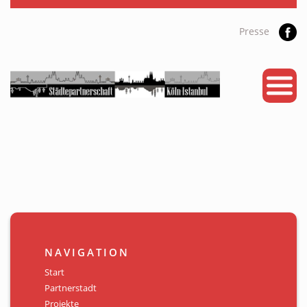
Presse
START
PARTNERSTADT
PROJEKTE
NEWS
KALENDER
GALERIE
NAVIGATION
Videos
Start
Partnerstadt
ÜBER UNS
Projekte