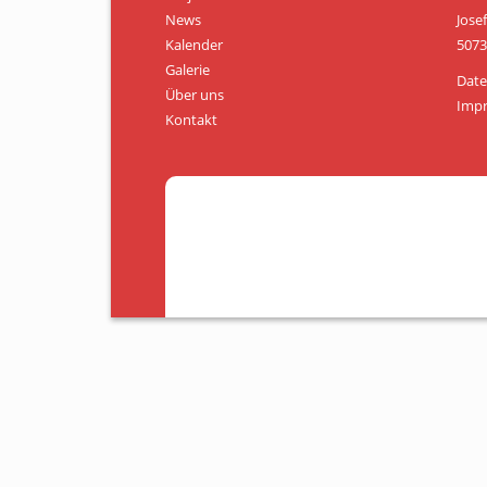
News
Jose
Kalender
5073
Galerie
Date
Über uns
Imp
Kontakt