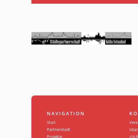
NAVIGATION
KO
Start
Vere
Partnerstadt
Istan
Projekte
c/o 