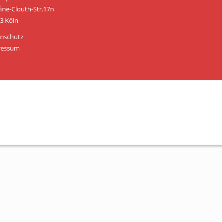
Personen
fine-Clouth-Str.17n
3 Köln
Mitglied werden
nschutz
Links & Downloads
ressum
Satzung
Unsere Spender/Sponsoren
KONTAKT