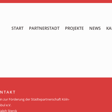
START
START
PARTNERSTADT
PROJEKTE
NEWS
KA
PARTNERSTADT
PROJEKTE
NEWS
KALENDER
GALERIE
NTAKT
Videos
in zur Förderung der Städtepartnerschaft Köln-
bul e.V.
ÜBER UNS
Ralph Sterck