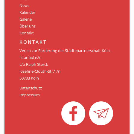
Personen
News
Kalender
Mitglied werden
Galerie
Über uns
Links & Downloads
Kontakt
Satzung
KONTAKT
Verein zur Förderung der Städtepartnerschaft Köln-
Unsere Spender/Sponsoren
Istanbul e.V.
c/o Ralph Sterck
KONTAKT
Josefine-Clouth-Str.17n
50733 Köln
Datenschutz
Impressum