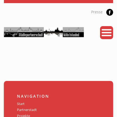
Presse
START
PARTNERSTADT
PROJEKTE
NEWS
KALENDER
GALERIE
NAVIGATION
Videos
Start
Partnerstadt
ÜBER UNS
Projekte