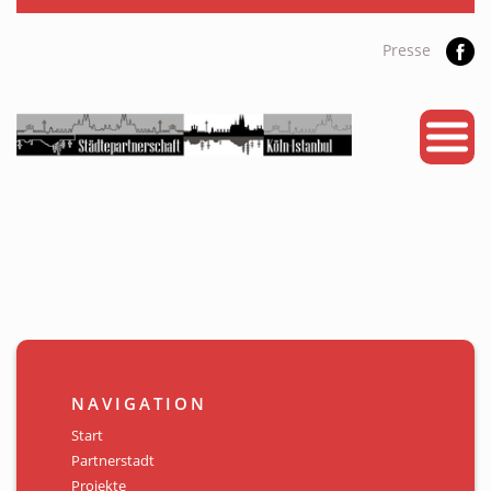
Presse
START
PARTNERSTADT
PROJEKTE
NEWS
KALENDER
GALERIE
NAVIGATION
Videos
Start
Partnerstadt
ÜBER UNS
Projekte