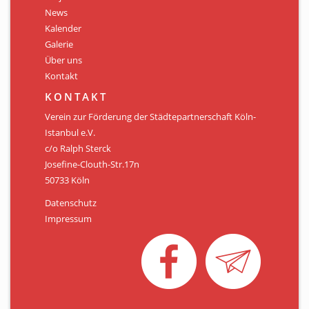
Personen
News
Kalender
Mitglied werden
Galerie
Über uns
Links & Downloads
Kontakt
Satzung
KONTAKT
Verein zur Förderung der Städtepartnerschaft Köln-
Unsere Spender/Sponsoren
Istanbul e.V.
c/o Ralph Sterck
KONTAKT
Josefine-Clouth-Str.17n
50733 Köln
Datenschutz
Impressum