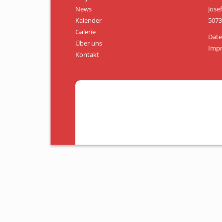
News
Jose
Kalender
5073
Galerie
Date
Über uns
Imp
Kontakt