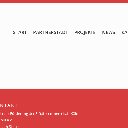
START
START
PARTNERSTADT
PROJEKTE
NEWS
KA
PARTNERSTADT
PROJEKTE
NEWS
KALENDER
GALERIE
NTAKT
Videos
in zur Förderung der Städtepartnerschaft Köln-
bul e.V.
ÜBER UNS
Ralph Sterck