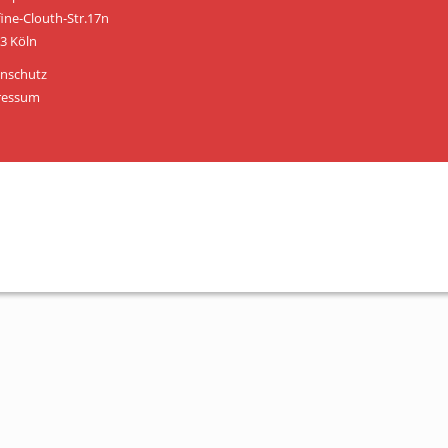
Personen
fine-Clouth-Str.17n
3 Köln
Mitglied werden
nschutz
Links & Downloads
ressum
Satzung
Unsere Spender/Sponsoren
KONTAKT