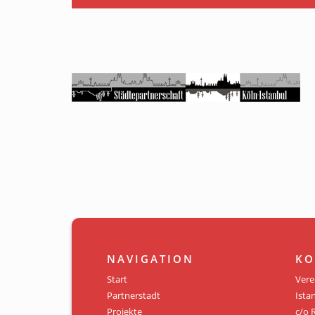
NAVIGATION
KO
Start
Vere
Partnerstadt
Istan
Projekte
c/o 