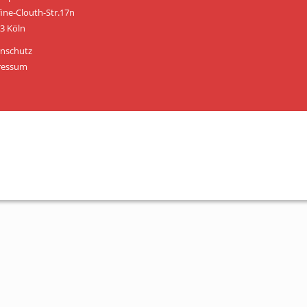
Personen
fine-Clouth-Str.17n
3 Köln
Mitglied werden
nschutz
Links & Downloads
ressum
Satzung
Unsere Spender/Sponsoren
KONTAKT