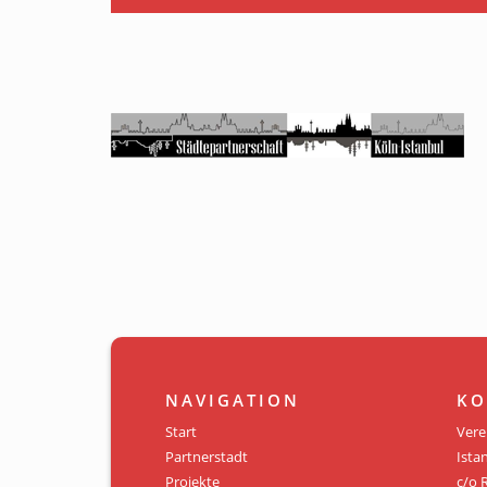
NAVIGATION
KO
Start
Vere
Partnerstadt
Istan
Projekte
c/o 