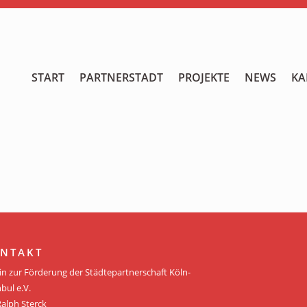
START
START
PARTNERSTADT
PROJEKTE
NEWS
KA
PARTNERSTADT
PROJEKTE
NEWS
KALENDER
GALERIE
NTAKT
Videos
in zur Förderung der Städtepartnerschaft Köln-
bul e.V.
ÜBER UNS
Ralph Sterck