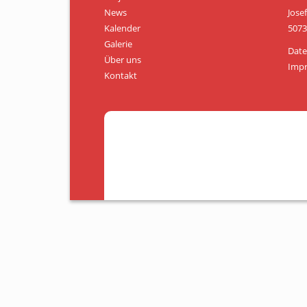
News
Jose
Kalender
5073
Galerie
Date
Über uns
Imp
Kontakt