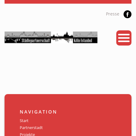
Presse
START
PARTNERSTADT
PROJEKTE
NEWS
KALENDER
GALERIE
NAVIGATION
Videos
Start
Partnerstadt
ÜBER UNS
Projekte