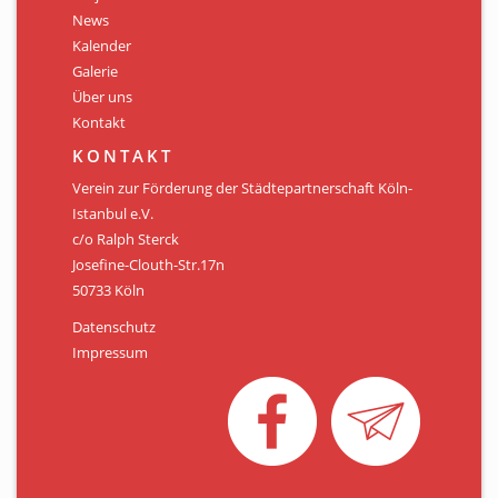
Personen
News
Kalender
Mitglied werden
Galerie
Über uns
Links & Downloads
Kontakt
Satzung
KONTAKT
Verein zur Förderung der Städtepartnerschaft Köln-
Unsere Spender/Sponsoren
Istanbul e.V.
c/o Ralph Sterck
KONTAKT
Josefine-Clouth-Str.17n
50733 Köln
Datenschutz
Impressum