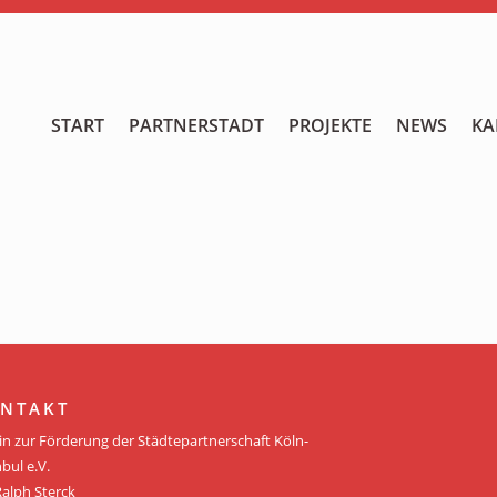
START
START
PARTNERSTADT
PROJEKTE
NEWS
KA
PARTNERSTADT
PROJEKTE
NEWS
KALENDER
GALERIE
NTAKT
Videos
in zur Förderung der Städtepartnerschaft Köln-
bul e.V.
ÜBER UNS
Ralph Sterck