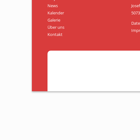
News
Jose
Kalender
5073
Galerie
Date
Über uns
Imp
Kontakt