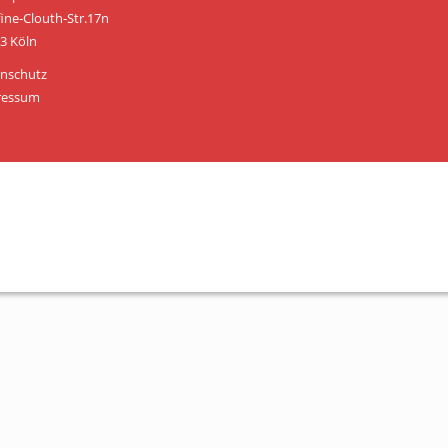
Personen
fine-Clouth-Str.17n
3 Köln
Mitglied werden
nschutz
Links & Downloads
ressum
Satzung
Unsere Spender/Sponsoren
KONTAKT