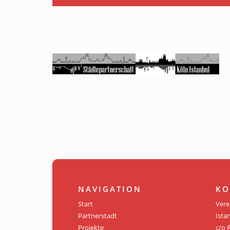
NAVIGATION
KO
Start
Vere
Partnerstadt
Istan
Projekte
c/o 