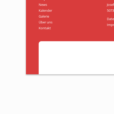
News
Jose
Kalender
5073
Galerie
Date
Über uns
Imp
Kontakt