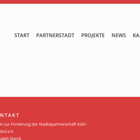
START
START
PARTNERSTADT
PROJEKTE
NEWS
KA
PARTNERSTADT
PROJEKTE
NEWS
KALENDER
GALERIE
NTAKT
Videos
in zur Förderung der Städtepartnerschaft Köln-
bul e.V.
ÜBER UNS
Ralph Sterck