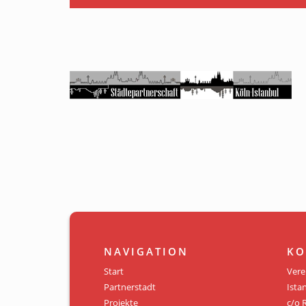
NAVIGATION
KO
Start
Vere
Partnerstadt
Istan
Projekte
c/o 