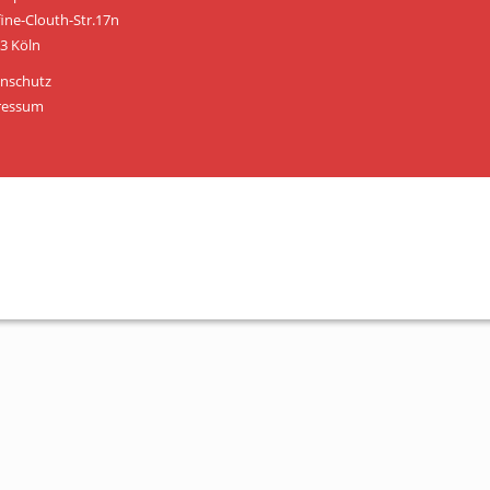
Personen
fine-Clouth-Str.17n
3 Köln
Mitglied werden
nschutz
Links & Downloads
ressum
Satzung
Unsere Spender/Sponsoren
KONTAKT