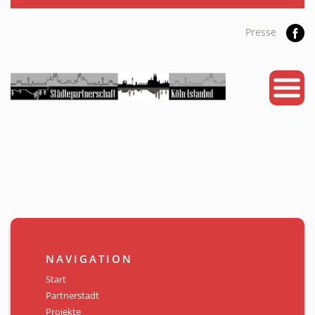
Presse
START
PARTNERSTADT
PROJEKTE
NEWS
KALENDER
GALERIE
NAVIGATION
Videos
Start
Partnerstadt
ÜBER UNS
Projekte