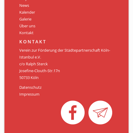
Personen
News
Kalender
Mitglied werden
Galerie
Über uns
Links & Downloads
Kontakt
Satzung
KONTAKT
Verein zur Förderung der Städtepartnerschaft Köln-
Unsere Spender/Sponsoren
Istanbul e.V.
c/o Ralph Sterck
KONTAKT
Josefine-Clouth-Str.17n
50733 Köln
Datenschutz
Impressum