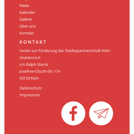
Personen
News
Kalender
Mitglied werden
Galerie
Über uns
Links & Downloads
Kontakt
Satzung
KONTAKT
Verein zur Förderung der Städtepartnerschaft Köln-
Unsere Spender/Sponsoren
Istanbul e.V.
c/o Ralph Sterck
KONTAKT
Josefine-Clouth-Str.17n
50733 Köln
Datenschutz
Impressum