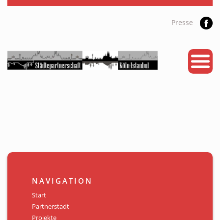
Presse
START
PARTNERSTADT
PROJEKTE
NEWS
KALENDER
GALERIE
NAVIGATION
Videos
Start
Partnerstadt
ÜBER UNS
Projekte