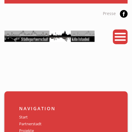
Presse
START
PARTNERSTADT
PROJEKTE
NEWS
KALENDER
GALERIE
NAVIGATION
Videos
Start
Partnerstadt
ÜBER UNS
Projekte