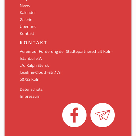
Personen
News
Kalender
Mitglied werden
Galerie
Über uns
Links & Downloads
Kontakt
Satzung
KONTAKT
Verein zur Förderung der Städtepartnerschaft Köln-
Unsere Spender/Sponsoren
Istanbul e.V.
c/o Ralph Sterck
KONTAKT
Josefine-Clouth-Str.17n
50733 Köln
Datenschutz
Impressum