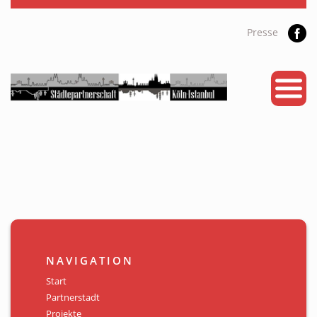
Presse
START
PARTNERSTADT
PROJEKTE
NEWS
KALENDER
GALERIE
NAVIGATION
Videos
Start
Partnerstadt
ÜBER UNS
Projekte