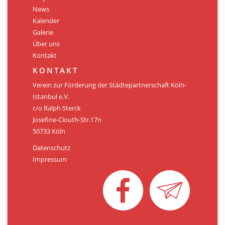
Personen
News
Kalender
Mitglied werden
Galerie
Über uns
Links & Downloads
Kontakt
Satzung
KONTAKT
Verein zur Förderung der Städtepartnerschaft Köln-
Unsere Spender/Sponsoren
Istanbul e.V.
c/o Ralph Sterck
KONTAKT
Josefine-Clouth-Str.17n
50733 Köln
Datenschutz
Impressum