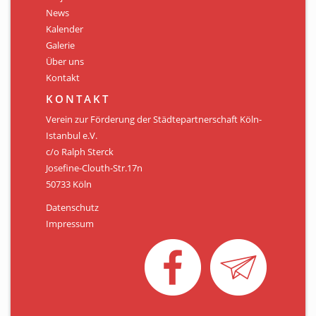
Personen
News
Kalender
Mitglied werden
Galerie
Über uns
Links & Downloads
Kontakt
Satzung
KONTAKT
Verein zur Förderung der Städtepartnerschaft Köln-
Unsere Spender/Sponsoren
Istanbul e.V.
c/o Ralph Sterck
KONTAKT
Josefine-Clouth-Str.17n
50733 Köln
Datenschutz
Impressum