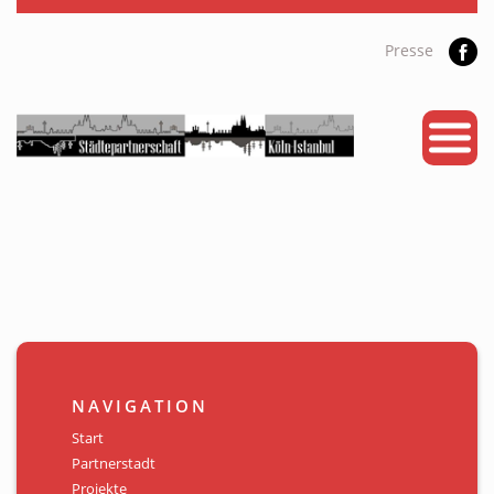
Presse
START
PARTNERSTADT
PROJEKTE
NEWS
KALENDER
GALERIE
NAVIGATION
Videos
Start
Partnerstadt
ÜBER UNS
Projekte