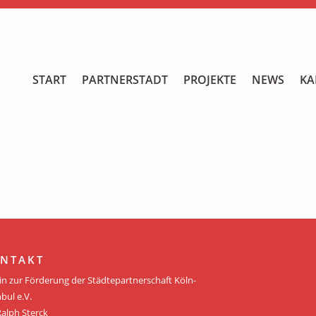
START
START
PARTNERSTADT
PROJEKTE
NEWS
KA
PARTNERSTADT
PROJEKTE
NEWS
KALENDER
GALERIE
NTAKT
Videos
in zur Förderung der Städtepartnerschaft Köln-
bul e.V.
ÜBER UNS
Ralph Sterck