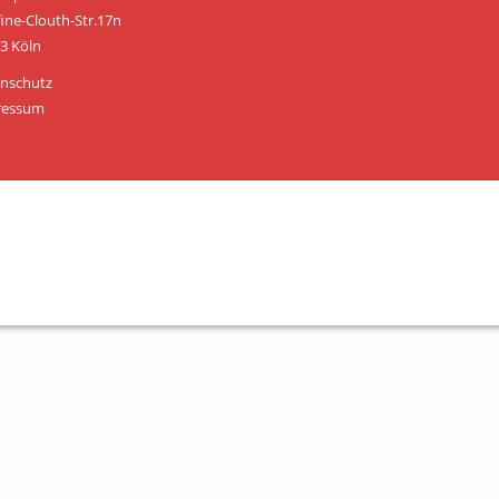
Personen
fine-Clouth-Str.17n
3 Köln
Mitglied werden
nschutz
Links & Downloads
ressum
Satzung
Unsere Spender/Sponsoren
KONTAKT