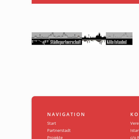
NAVIGATION
KO
Start
Vere
Partnerstadt
Istan
Projekte
c/o 