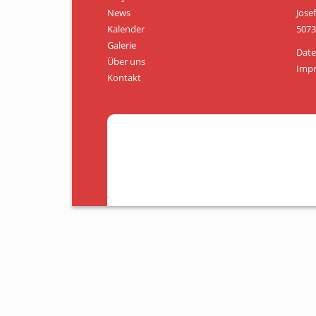
News
Jose
Kalender
5073
Galerie
Date
Über uns
Imp
Kontakt