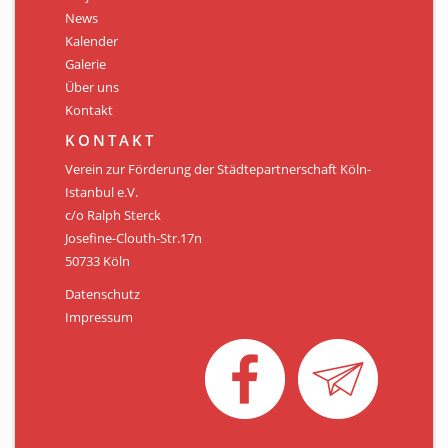
Personen
News
Kalender
Mitglied werden
Galerie
Über uns
Links & Downloads
Kontakt
Satzung
KONTAKT
Verein zur Förderung der Städtepartnerschaft Köln-
Unsere Spender/Sponsoren
Istanbul e.V.
c/o Ralph Sterck
KONTAKT
Josefine-Clouth-Str.17n
50733 Köln
Datenschutz
Impressum