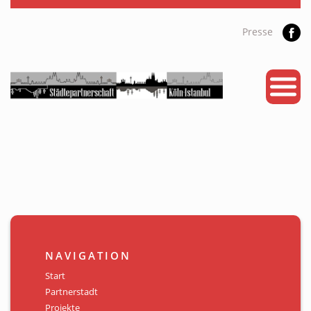
Presse
START
PARTNERSTADT
PROJEKTE
NEWS
KALENDER
GALERIE
NAVIGATION
Videos
Start
Partnerstadt
ÜBER UNS
Projekte