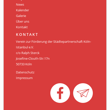
Personen
News
Kalender
Mitglied werden
Galerie
Über uns
Links & Downloads
Kontakt
Satzung
KONTAKT
Verein zur Förderung der Städtepartnerschaft Köln-
Unsere Spender/Sponsoren
Istanbul e.V.
c/o Ralph Sterck
KONTAKT
Josefine-Clouth-Str.17n
50733 Köln
Datenschutz
Impressum