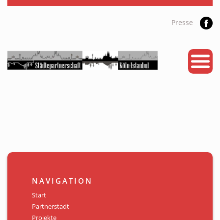
Presse
START
PARTNERSTADT
PROJEKTE
NEWS
KALENDER
GALERIE
NAVIGATION
Videos
Start
Partnerstadt
ÜBER UNS
Projekte