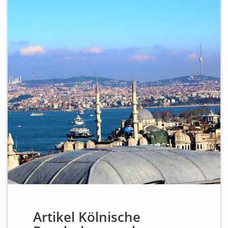
Personen
Mitglied werden
Links & Downloads
Satzung
Unsere Spender/Sponsoren
KONTAKT
Artikel Kölnische