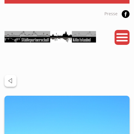
Presse
START
PARTNERSTADT
PROJEKTE
NEWS
KALENDER
GALERIE
Videos
ÜBER UNS