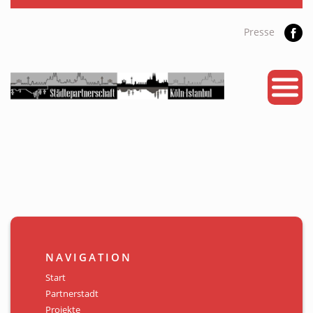
Presse
START
PARTNERSTADT
PROJEKTE
NEWS
KALENDER
GALERIE
NAVIGATION
Videos
Start
Partnerstadt
ÜBER UNS
Projekte