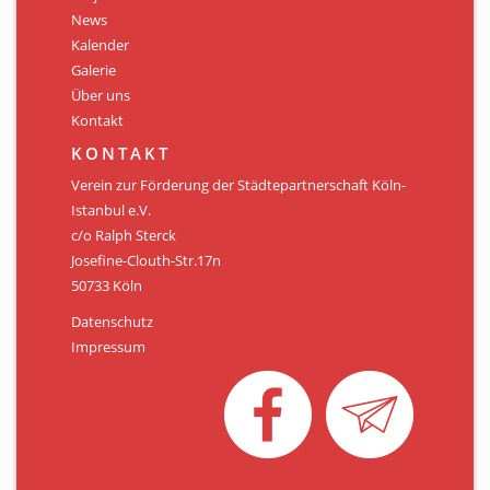
Personen
News
Kalender
Mitglied werden
Galerie
Über uns
Links & Downloads
Kontakt
Satzung
KONTAKT
Verein zur Förderung der Städtepartnerschaft Köln-
Unsere Spender/Sponsoren
Istanbul e.V.
c/o Ralph Sterck
KONTAKT
Josefine-Clouth-Str.17n
50733 Köln
Datenschutz
Impressum