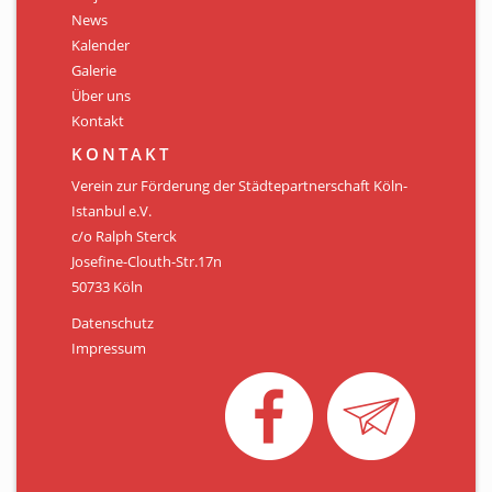
Personen
News
Kalender
Mitglied werden
Galerie
Über uns
Links & Downloads
Kontakt
Satzung
KONTAKT
Verein zur Förderung der Städtepartnerschaft Köln-
Unsere Spender/Sponsoren
Istanbul e.V.
c/o Ralph Sterck
KONTAKT
Josefine-Clouth-Str.17n
50733 Köln
Datenschutz
Impressum