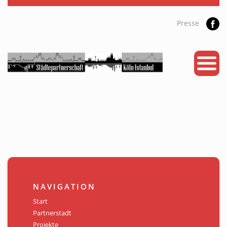
Presse
START
PARTNERSTADT
PROJEKTE
NEWS
KALENDER
GALERIE
NAVIGATION
Videos
Start
Partnerstadt
ÜBER UNS
Projekte