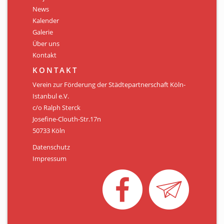
Personen
News
Kalender
Mitglied werden
Galerie
Über uns
Links & Downloads
Kontakt
Satzung
KONTAKT
Verein zur Förderung der Städtepartnerschaft Köln-
Unsere Spender/Sponsoren
Istanbul e.V.
c/o Ralph Sterck
KONTAKT
Josefine-Clouth-Str.17n
50733 Köln
Datenschutz
Impressum