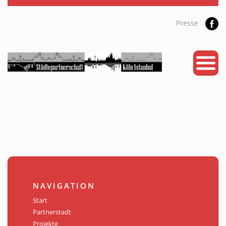
Presse
START
PARTNERSTADT
PROJEKTE
NEWS
KALENDER
GALERIE
NAVIGATION
Videos
Start
Partnerstadt
ÜBER UNS
Projekte