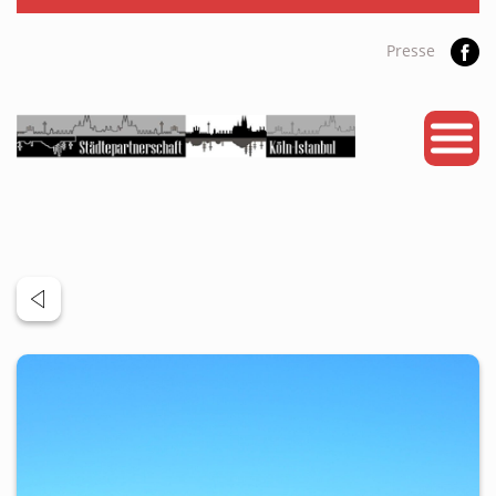
Presse
START
PARTNERSTADT
PROJEKTE
NEWS
KALENDER
GALERIE
Videos
ÜBER UNS