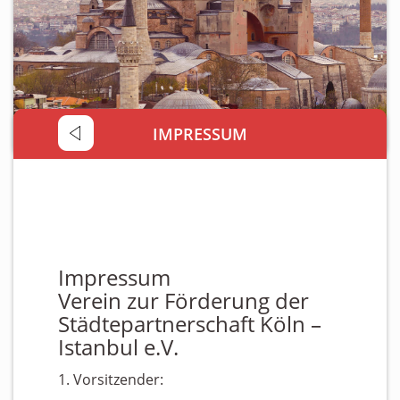
Personen
Mitglied werden
Links & Downloads
Satzung
IMPRESSUM
Unsere Spender/Sponsoren
KONTAKT
Impressum
Verein zur Förderung der
Städtepartnerschaft Köln –
Istanbul e.V.
1. Vorsitzender: