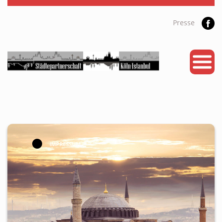
Presse
START
PARTNERSTADT
PROJEKTE
NEWS
KALENDER
IMPRESSUM
GALERIE
Videos
ÜBER UNS