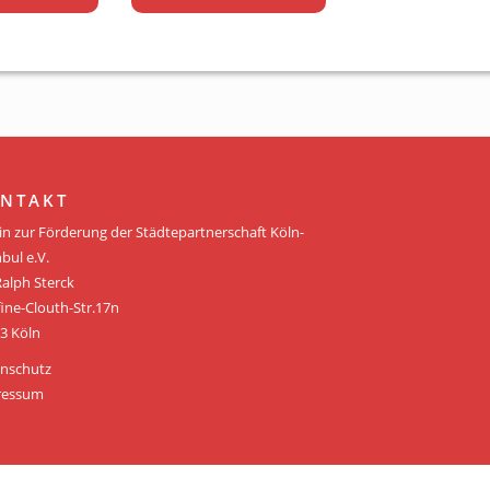
NTAKT
in zur Förderung der Städtepartnerschaft Köln-
bul e.V.
Ralph Sterck
fine-Clouth-Str.17n
3 Köln
nschutz
ressum