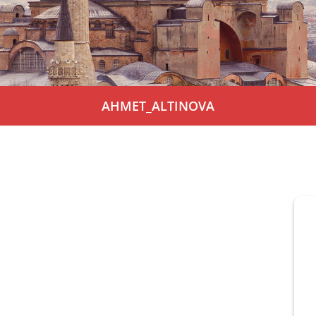
Personen
Mitglied werden
Links & Downloads
Satzung
AHMET_ALTINOVA
Unsere Spender/Sponsoren
KONTAKT