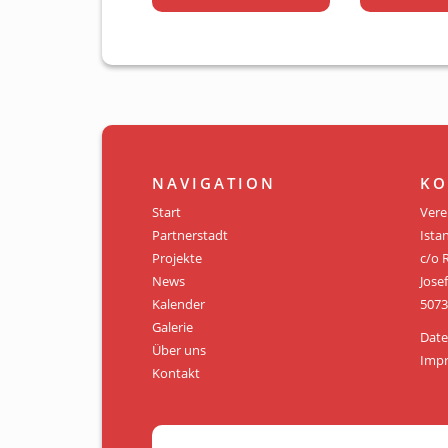
NAVIGATION
KO
Start
Vere
Partnerstadt
Istan
Projekte
c/o 
News
Jose
Kalender
5073
Galerie
Date
Über uns
Imp
Kontakt