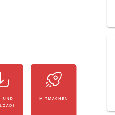
S UND
MITMACHEN
LOADS