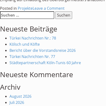
on
Posted in
Projekte
Leave a Comment
Suchen
Empfang
nach:
auf
Neueste Beiträge
Einladung
des
Türkei Nachrichten Nr.: 78
Oberbürgermeisters
Kölsch und Köfte
Bericht über die Vorstandsreise 2026
Türkei Nachrichten Nr. 77
Städtepartnerschaft Köln-Tunis 60 Jahre
Neueste Kommentare
Archiv
August 2026
Juli 2026