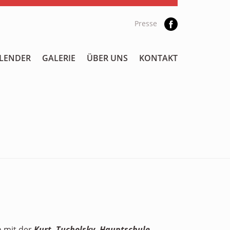
Presse
LENDER
GALERIE
ÜBER UNS
KONTAKT
h mit der
Kurt -Tucholsky- Hauptschule