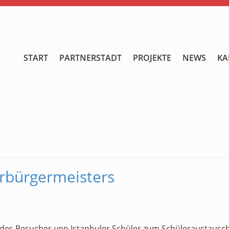
START
START
PARTNERSTADT
PROJEKTE
NEWS
KA
PARTNERSTADT
PROJEKTE
NEWS
KALENDER
rbürgermeisters
GALERIE
Videos
ÜBER UNS
 des Besuches von Istanbuler Schüler zum Schüleraustausc