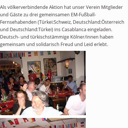
Personen
Als völkerverbindende Aktion hat unser Verein Mitglieder
und Gäste zu drei gemeinsamen EM-Fußball-
Mitglied werden
Fernsehabenden (Türkei:Schweiz, Deutschland:Österreich
Links & Downloads
und Deutschland:Türkei) ins Casablanca eingeladen.
Deutsch- und türkischstämmige Kölner/innen haben
Satzung
gemeinsam und solidarisch Freud und Leid erlebt.
Unsere Spender/Sponsoren
KONTAKT