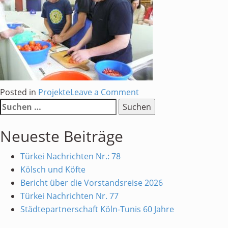
on
Posted in
Projekte
Leave a Comment
Suchen
Schüler/innen-
nach:
Austausch
Neueste Beiträge
zwischen
Istanbul
Türkei Nachrichten Nr.: 78
und
Kölsch und Köfte
Köln
Bericht über die Vorstandsreise 2026
Türkei Nachrichten Nr. 77
Städtepartnerschaft Köln-Tunis 60 Jahre