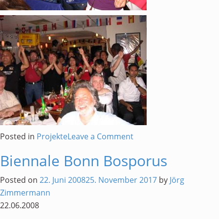
on
Posted in
Projekte
Leave a Comment
Fußball
Biennale Bonn Bosporus
Europa-
Meisterschaft
Posted on
22. Juni 2008
25. November 2017
by
Jörg
Zimmermann
22.06.2008