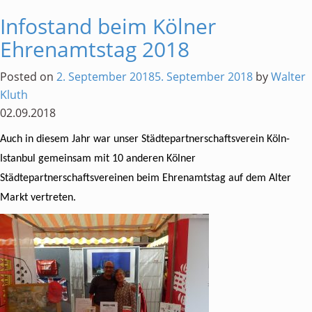
Sommerfest
Infostand beim Kölner
von
Ehrenamtstag 2018
CologneAlliance
auf
Posted on
2. September 2018
5. September 2018
by
Walter
der
Kluth
Pferderennbahn
02.09.2018
Auch in diesem Jahr war unser Städtepartnerschaftsverein Köln-
Istanbul gemeinsam mit 10 anderen Kölner
Städtepartnerschaftsvereinen beim Ehrenamtstag auf dem Alter
Markt vertreten.