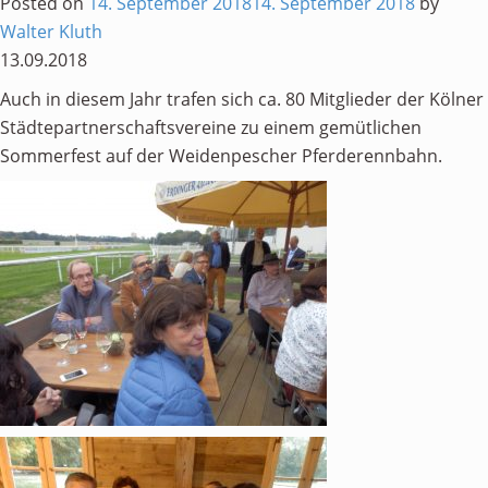
Posted on
14. September 2018
14. September 2018
by
Personen
Walter Kluth
13.09.2018
Mitglied werden
Auch in diesem Jahr trafen sich ca. 80 Mitglieder der Kölner
Links & Downloads
Städtepartnerschaftsvereine zu einem gemütlichen
Satzung
Sommerfest auf der Weidenpescher Pferderennbahn.
Unsere Spender/Sponsoren
KONTAKT