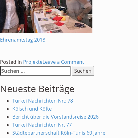
Ehrenamtstag 2018
on
Posted in
Projekte
Leave a Comment
Suchen
Infostand
nach:
beim
Neueste Beiträge
Kölner
Ehrenamtstag
Türkei Nachrichten Nr.: 78
2018
Kölsch und Köfte
Bericht über die Vorstandsreise 2026
Türkei Nachrichten Nr. 77
Städtepartnerschaft Köln-Tunis 60 Jahre