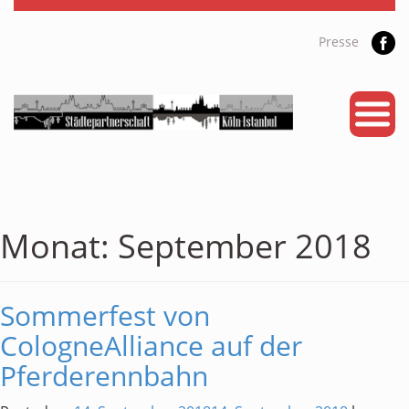
Presse
START
PARTNERSTADT
PROJEKTE
NEWS
Monat:
September 2018
KALENDER
Sommerfest von
GALERIE
CologneAlliance auf der
Videos
Pferderennbahn
ÜBER UNS