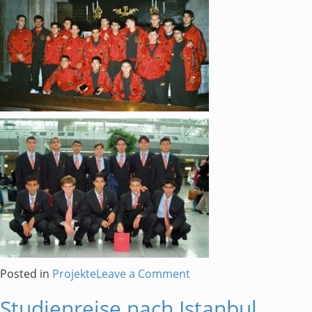
on
Posted in
Projekte
Leave a Comment
Besuch
Studienreise nach Istanbul
einer