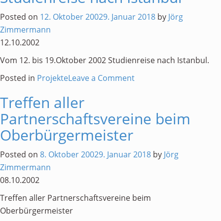
Fußball-
Posted on
12. Oktober 2002
9. Januar 2018
by
Jörg
Jugendmannschaft
Zimmermann
des
12.10.2002
Istanbuler
Vom 12. bis 19.Oktober 2002 Studienreise nach Istanbul.
Vereins
„Galatasaray
on
Posted in
Projekte
Leave a Comment
Istanbul“
Studienreise
Treffen aller
nach
Partnerschaftsvereine beim
Istanbul
Oberbürgermeister
Posted on
8. Oktober 2002
9. Januar 2018
by
Jörg
Zimmermann
08.10.2002
Treffen aller Partnerschaftsvereine beim
Oberbürgermeister