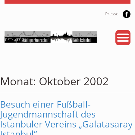
Presse
START
PARTNERSTADT
PROJEKTE
NEWS
Monat:
Oktober 2002
KALENDER
Besuch einer Fußball-
GALERIE
Jugendmannschaft des
Videos
Istanbuler Vereins „Galatasaray
ÜBER UNS
Istanbul“