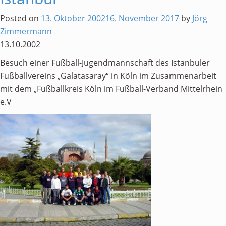
Personen
Posted on
13. Oktober 2002
16. November 2017
by
Jörg
Mitglied werden
Zimmermann
13.10.2002
Links & Downloads
Besuch einer Fußball-Jugendmannschaft des Istanbuler
Satzung
Fußballvereins „Galatasaray“ in Köln im Zusammenarbeit
Unsere Spender/Sponsoren
mit dem „Fußballkreis Köln im Fußball-Verband Mittelrhein
e.V
KONTAKT