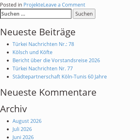
on
Posted in
Projekte
Leave a Comment
Suchen
Treffen
nach:
aller
Neueste Beiträge
Partnerschaftsvereine
beim
Türkei Nachrichten Nr.: 78
Oberbürgermeister
Kölsch und Köfte
Bericht über die Vorstandsreise 2026
Türkei Nachrichten Nr. 77
Städtepartnerschaft Köln-Tunis 60 Jahre
Neueste Kommentare
Archiv
August 2026
Juli 2026
Juni 2026