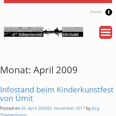
Presse
START
PARTNERSTADT
PROJEKTE
NEWS
Monat:
April 2009
KALENDER
Infostand beim Kinderkunstfest
GALERIE
von Ümit
Videos
Posted on
26. April 2009
26. November 2017
by
Jörg
ÜBER UNS
Zimmermann