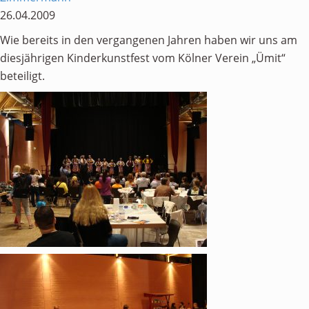
Personen
26.04.2009
Mitglied werden
Wie bereits in den vergangenen Jahren haben wir uns am
diesjährigen Kinderkunstfest vom Kölner Verein „Ümit“
Links & Downloads
beteiligt.
Satzung
Unsere Spender/Sponsoren
KONTAKT