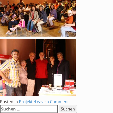
on
Posted in
Projekte
Leave a Comment
Suchen
Infostand