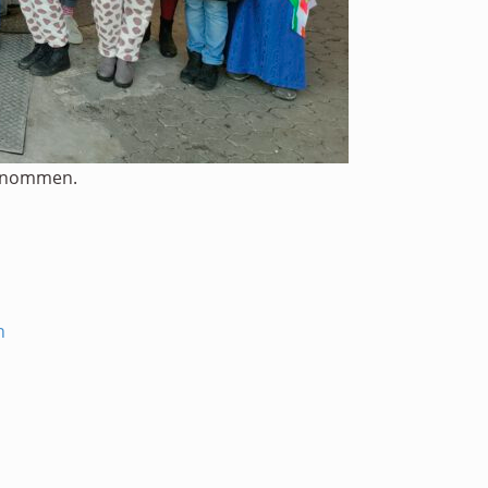
lgenommen.
h