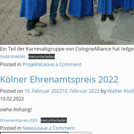
Ein Teil der Karnevalsgruppe von CologneAlliance hat tei
PAGE-8346985
Herunterladen
on
Posted in
Projekte
Leave a Comment
Sternmarsch
Kölner Ehrenamtspreis 2022
im
Tanzbrunnen
Posted on
10. Februar 2022
10. Februar 2022
by
Walter Klut
10.02.2022
siehe Anhang!
Ehrenamtspreis-2022
Herunterladen
on
Posted in
News
Leave a Comment