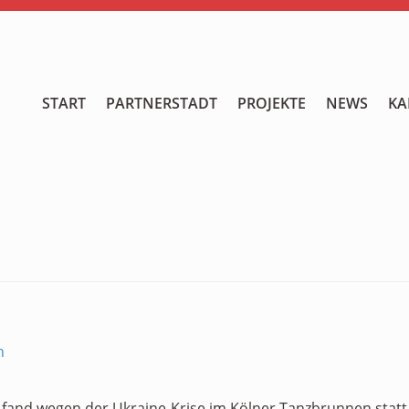
START
START
PARTNERSTADT
PROJEKTE
NEWS
KA
PARTNERSTADT
PROJEKTE
NEWS
KALENDER
GALERIE
Videos
h
ÜBER UNS
fand wegen der Ukraine-Krise im Kölner Tanzbrunnen statt