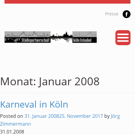
Presse
START
PARTNERSTADT
PROJEKTE
NEWS
Monat:
Januar 2008
KALENDER
Karneval in Köln
GALERIE
Videos
Posted on
31. Januar 2008
25. November 2017
by
Jörg
Zimmermann
ÜBER UNS
31.01.2008