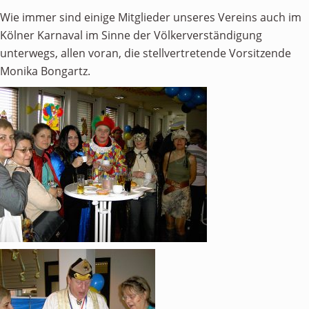
Personen
Wie immer sind einige Mitglieder unseres Vereins auch im
Kölner Karnaval im Sinne der Völkerverständigung
Mitglied werden
unterwegs, allen voran, die stellvertretende Vorsitzende
Links & Downloads
Monika Bongartz.
Satzung
Unsere Spender/Sponsoren
KONTAKT